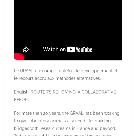
Le GRAAL encourage toutefois le développement et
le recours accru aux méthodes alternatives.
English: ROUTER’S REHOMING: A COLLABORATIVE
EFFORT
For more than 20 years, the GRAAL has been working
to give laboratory animals a second life, building
bridges with research teams in France and beyond.