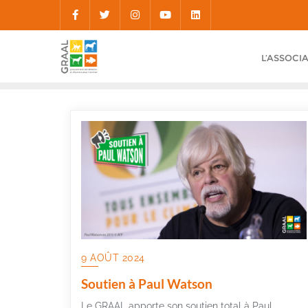
Skip
to
content
L’ASSOCI
9 AOÛT 2024
Soutien à Paul Watson
Le GRAAL apporte son soutien total à Paul