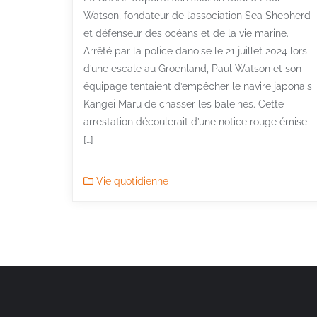
Watson, fondateur de l’association Sea Shepherd
et défenseur des océans et de la vie marine.
Arrêté par la police danoise le 21 juillet 2024 lors
d’une escale au Groenland, Paul Watson et son
équipage tentaient d’empêcher le navire japonais
Kangei Maru de chasser les baleines. Cette
arrestation découlerait d’une notice rouge émise
[…]
Vie quotidienne