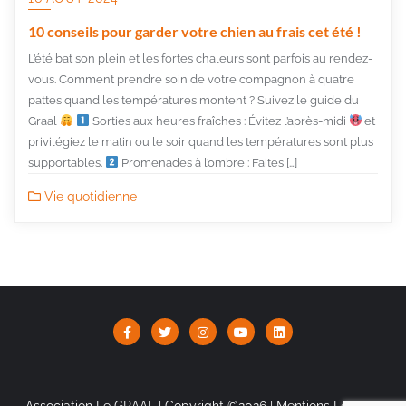
10 conseils pour garder votre chien au frais cet été !
L’été bat son plein et les fortes chaleurs sont parfois au rendez-
vous. Comment prendre soin de votre compagnon à quatre
pattes quand les températures montent ? Suivez le guide du
Graal
Sorties aux heures fraîches : Évitez l’après-midi
et
privilégiez le matin ou le soir quand les températures sont plus
supportables.
Promenades à l’ombre : Faites […]
Vie quotidienne
Association Le GRAAL | Copyright ©2026 |
Mentions Légales