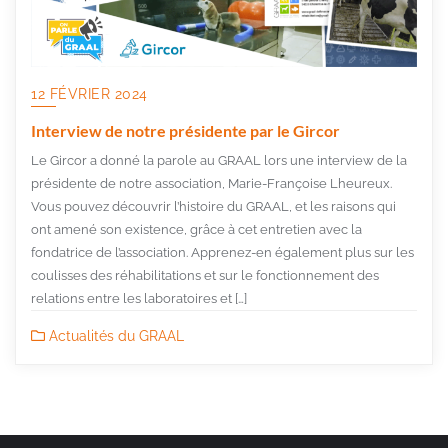
12 FÉVRIER 2024
Interview de notre présidente par le Gircor
Le Gircor a donné la parole au GRAAL lors une interview de la
présidente de notre association, Marie-Françoise Lheureux.
Vous pouvez découvrir l’histoire du GRAAL, et les raisons qui
ont amené son existence, grâce à cet entretien avec la
fondatrice de l’association. Apprenez-en également plus sur les
coulisses des réhabilitations et sur le fonctionnement des
relations entre les laboratoires et […]
Actualités du GRAAL