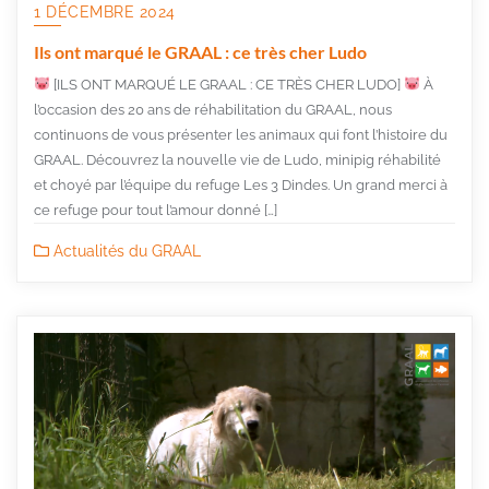
1 DÉCEMBRE 2024
Ils ont marqué le GRAAL : ce très cher Ludo
[ILS ONT MARQUÉ LE GRAAL : CE TRÈS CHER LUDO]
À
l’occasion des 20 ans de réhabilitation du GRAAL, nous
continuons de vous présenter les animaux qui font l’histoire du
GRAAL. Découvrez la nouvelle vie de Ludo, minipig réhabilité
et choyé par l’équipe du refuge Les 3 Dindes. Un grand merci à
ce refuge pour tout l’amour donné […]
Actualités du GRAAL