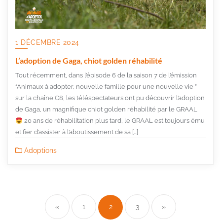
1 DÉCEMBRE 2024
L’adoption de Gaga, chiot golden réhabilité
Tout récemment, dans l’épisode 6 de la saison 7 de l’émission
“Animaux à adopter, nouvelle famille pour une nouvelle vie ”
sur la chaîne C8, les téléspectateurs ont pu découvrir l’adoption
de Gaga, un magnifique chiot golden réhabilité par le GRAAL
20 ans de réhabilitation plus tard, le GRAAL est toujours ému
et fier d’assister à l’aboutissement de sa […]
Adoptions
Pagination
des
«
1
2
3
»
publications