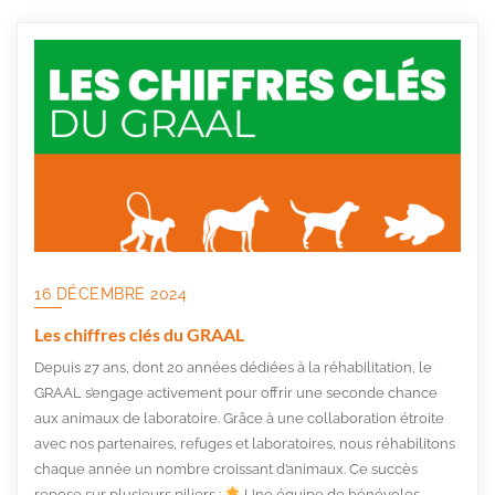
16 DÉCEMBRE 2024
Les chiffres clés du GRAAL
Depuis 27 ans, dont 20 années dédiées à la réhabilitation, le
GRAAL s’engage activement pour offrir une seconde chance
aux animaux de laboratoire. Grâce à une collaboration étroite
avec nos partenaires, refuges et laboratoires, nous réhabilitons
chaque année un nombre croissant d’animaux. Ce succès
repose sur plusieurs piliers :
Une équipe de bénévoles