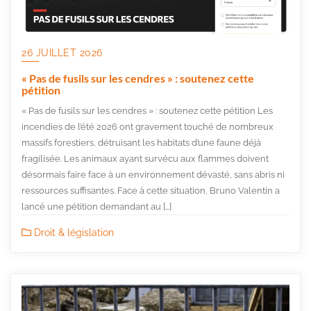
26 JUILLET 2026
« Pas de fusils sur les cendres » : soutenez cette
pétition​
« Pas de fusils sur les cendres » : soutenez cette pétition Les
incendies de l’été 2026 ont gravement touché de nombreux
massifs forestiers, détruisant les habitats d’une faune déjà
fragilisée. Les animaux ayant survécu aux flammes doivent
désormais faire face à un environnement dévasté, sans abris ni
ressources suffisantes. Face à cette situation, Bruno Valentin a
lancé une pétition demandant au […]
Droit & législation