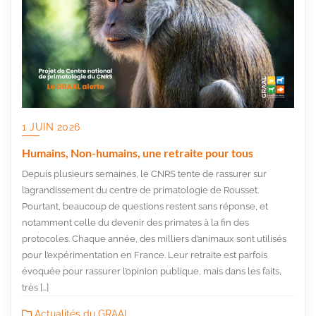
1 JUIN 2026
Humains, Non-humains, une retraite pour tous
Depuis plusieurs semaines, le CNRS tente de rassurer sur
l’agrandissement du centre de primatologie de Rousset.
Pourtant, beaucoup de questions restent sans réponse, et
notamment celle du devenir des primates à la fin des
protocoles. Chaque année, des milliers d’animaux sont utilisés
pour l’expérimentation en France. Leur retraite est parfois
évoquée pour rassurer l’opinion publique, mais dans les faits,
très […]
Actualités du GRAAL