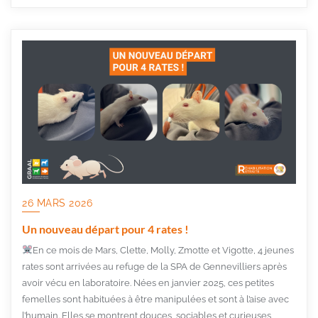
26 MARS 2026
Un nouveau départ pour 4 rates !
En ce mois de Mars, Clette, Molly, Zmotte et Vigotte, 4 jeunes
rates sont arrivées au refuge de la SPA de Gennevilliers après
avoir vécu en laboratoire. Nées en janvier 2025, ces petites
femelles sont habituées à être manipulées et sont à l’aise avec
l’humain. Elles se montrent douces, sociables et curieuses,