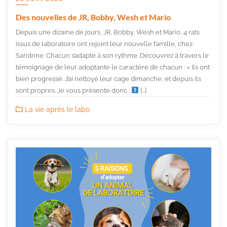
Des nouvelles de JR, Bobby, Wesh et Mario
Depuis une dizaine de jours, JR, Bobby, Wesh et Mario, 4 rats
issus de laboratoire ont rejoint leur nouvelle famille, chez
Sandrine. Chacun s’adapte à son rythme. Découvrez à travers le
témoignage de leur adoptante le caractère de chacun : « Ils ont
bien progressé. J’ai nettoyé leur cage dimanche, et depuis ils
sont propres. Je vous présente donc :
[…]
La vie après le labo