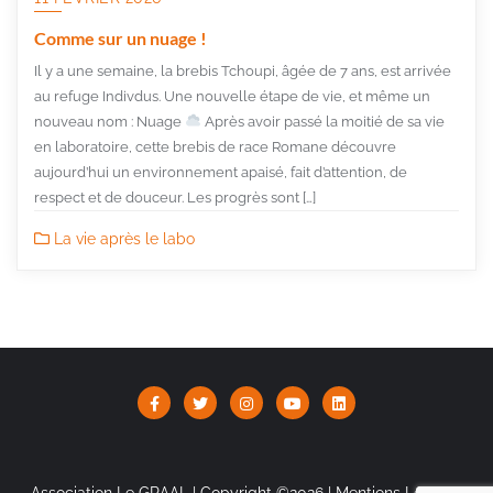
Comme sur un nuage !
Il y a une semaine, la brebis Tchoupi, âgée de 7 ans, est arrivée
au refuge Indivdus. Une nouvelle étape de vie, et même un
nouveau nom : Nuage
Après avoir passé la moitié de sa vie
en laboratoire, cette brebis de race Romane découvre
aujourd’hui un environnement apaisé, fait d’attention, de
respect et de douceur. Les progrès sont […]
La vie après le labo
Association Le GRAAL | Copyright ©2026 |
Mentions Légales