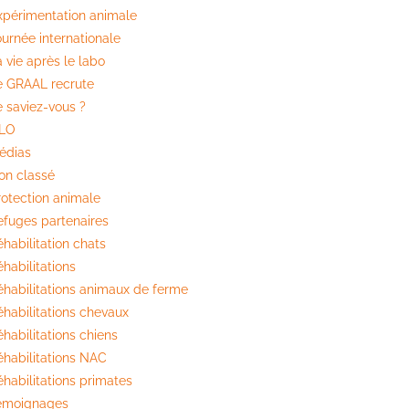
xpérimentation animale
ournée internationale
 vie après le labo
e GRAAL recrute
e saviez-vous ?
ILO
édias
on classé
rotection animale
efuges partenaires
habilitation chats
habilitations
éhabilitations animaux de ferme
éhabilitations chevaux
habilitations chiens
éhabilitations NAC
éhabilitations primates
émoignages