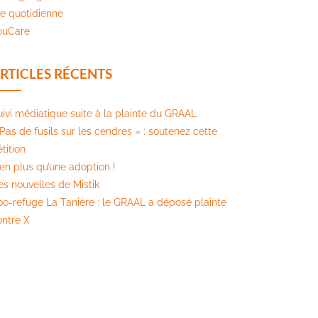
ie quotidienne
ouCare
RTICLES RÉCENTS
uivi médiatique suite à la plainte du GRAAL
Pas de fusils sur les cendres » : soutenez cette
tition​
ien plus qu’une adoption !
es nouvelles de Mistik
oo-refuge La Tanière : le GRAAL a déposé plainte
ontre X