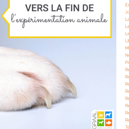
E
J
La
L
L
L
M
N
P
R
Ré
Ré
R
R
Ré
R
R
T