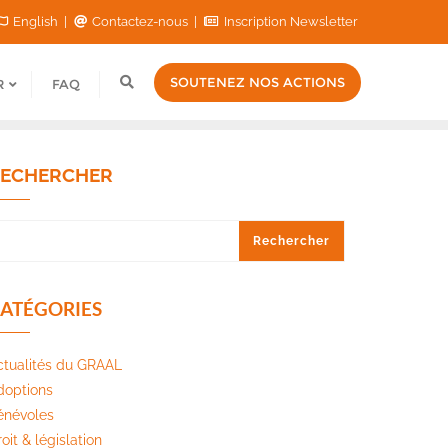
English
Contactez-nous
Inscription Newsletter
SOUTENEZ NOS ACTIONS
R
FAQ
ECHERCHER
Rechercher
ATÉGORIES
ctualités du GRAAL
doptions
énévoles
oit & législation