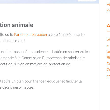
V
Y
ation animale
A
lle où le
Parlement européen
a voté à une écrasante
S
ntation animale !
« 
pé
uhaitent passer à une science adaptée en soutenant les
B
demande à la Commission Européenne de prioriser le
D
jectif de l’Union en matière de protection de
Z
c
blira un plan pour financer, éduquer et faciliter la
s délais raisonnables.