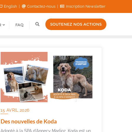
English
Contactez-nous
Inscription Newsletter
SOUTENEZ NOS ACTIONS
R
FAQ
15 AVRIL 2026
Des nouvelles de Koda
Adopté à la SPA d’Annecy Marlioz, Koda est un