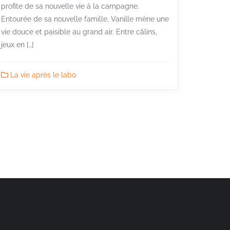
profite de sa nouvelle vie à la campagne.
Entourée de sa nouvelle famille, Vanille mène une
vie douce et paisible au grand air. Entre câlins,
jeux en […]
La vie après le labo