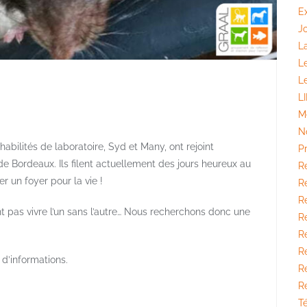
E
J
La
L
L
L
M
N
abilités de laboratoire, Syd et Many, ont rejoint
P
de Bordeaux. Ils filent actuellement des jours heureux au
R
r un foyer pour la vie !
Ré
Ré
 pas vivre l’un sans l’autre… Nous recherchons donc une
R
R
Ré
 d’informations.
R
R
T