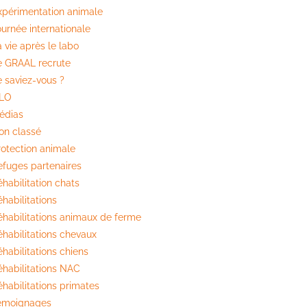
xpérimentation animale
ournée internationale
 vie après le labo
e GRAAL recrute
e saviez-vous ?
ILO
édias
on classé
rotection animale
efuges partenaires
habilitation chats
habilitations
éhabilitations animaux de ferme
éhabilitations chevaux
habilitations chiens
éhabilitations NAC
éhabilitations primates
émoignages