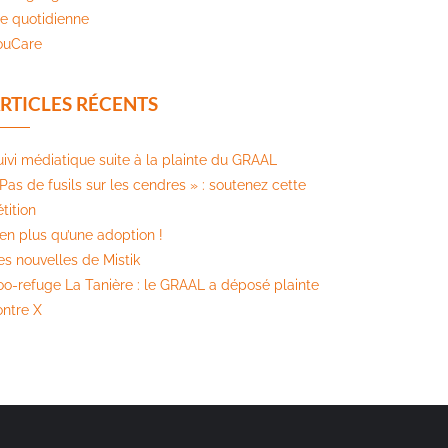
ie quotidienne
ouCare
RTICLES RÉCENTS
uivi médiatique suite à la plainte du GRAAL
Pas de fusils sur les cendres » : soutenez cette
tition​
ien plus qu’une adoption !
es nouvelles de Mistik
oo-refuge La Tanière : le GRAAL a déposé plainte
ontre X