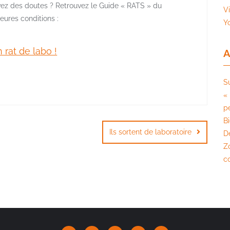
vez des doutes ? Retrouvez le Guide « RATS » du
V
eures conditions :
Y
 rat de labo !
A
S
« 
pé
B
Ils sortent de laboratoire
D
Z
c