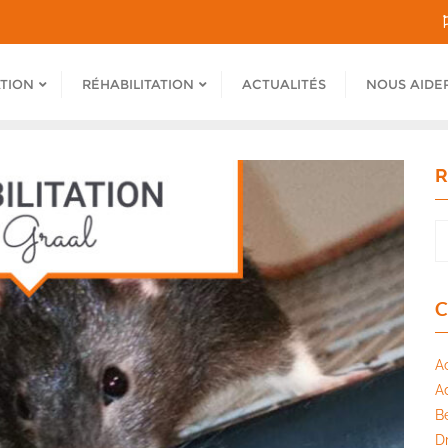
ATION
RÉHABILITATION
ACTUALITÉS
NOUS AIDE
R
C
A
A
B
Dr