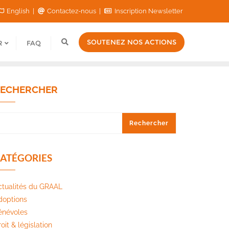
English
Contactez-nous
Inscription Newsletter
SOUTENEZ NOS ACTIONS
R
FAQ
ECHERCHER
Rechercher
ATÉGORIES
ctualités du GRAAL
doptions
énévoles
oit & législation