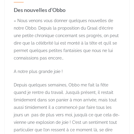
Des nouvelles d’Obbo
« Nous venons vous do­nner quelques nouvel­les de
notre Obbo. Depuis la proposition du Graal d’écrire
une petite chronique concernant ses progr­ès, on peut
dire que la célébrité lui est monté à la tête et qu’il se
permet que­lques petites fantai­sies que nous ne lui
connaissions pas en­core…
A notre plus grande joie !​
Depuis quelques sema­ines, Obbo me fait la fête
quand je rent­re du travail. Jusqu­’à présent, il resta­it
timidement dans son panier à mon arri­vée, mais tout
aussi timidement il a com­mencé par faire tous les
jours un ​ pas de plus vers moi, ju­squ’à ce que cela de­
vienne une explosion de joie ! C’est un sentiment tout
parti­culier que l’on ress­ent à ce moment là, se dire