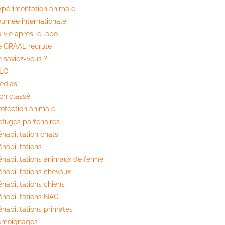
xpérimentation animale
ournée internationale
 vie après le labo
e GRAAL recrute
e saviez-vous ?
ILO
édias
on classé
rotection animale
efuges partenaires
habilitation chats
habilitations
éhabilitations animaux de ferme
éhabilitations chevaux
habilitations chiens
éhabilitations NAC
éhabilitations primates
émoignages