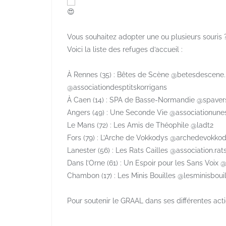
Vous souhaitez adopter une ou plusieurs souris 
Voici la liste des refuges d’accueil :
À Rennes (35) : Bêtes de Scène @betesdescene.re
@associationdesptitskorrigans
À Caen (14) : SPA de Basse-Normandie @spaverso
Angers (49) : Une Seconde Vie @associationun
Le Mans (72) : Les Amis de Théophile @ladt2
Fors (79) : L’Arche de Vokkodys @archedevokko
Lanester (56) : Les Rats Cailles @association.rats
Dans l’Orne (61) : Un Espoir pour les Sans Voix
Chambon (17) : Les Minis Bouilles @lesminisboui
Pour soutenir le GRAAL dans ses différentes act