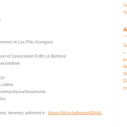
V
Y
?
A
nnes et Les P’tits Korrigans
S
« 
n et l’association Enfin Le Bonheur
pé
esecondevie
B
D
dys
Z
.cailles
c
 @unespoirpourlessansvoix
lles
ions, devenez adhérent.e :
https://bit.ly/adhesionGRAAL