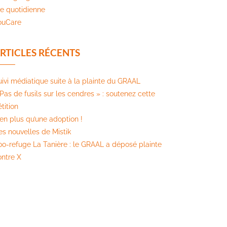
ie quotidienne
ouCare
RTICLES RÉCENTS
uivi médiatique suite à la plainte du GRAAL
Pas de fusils sur les cendres » : soutenez cette
tition​
ien plus qu’une adoption !
es nouvelles de Mistik
oo-refuge La Tanière : le GRAAL a déposé plainte
ontre X