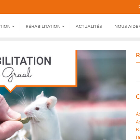
ATION
RÉHABILITATION
ACTUALITÉS
NOUS AIDE
R
C
A
A
B
Dr