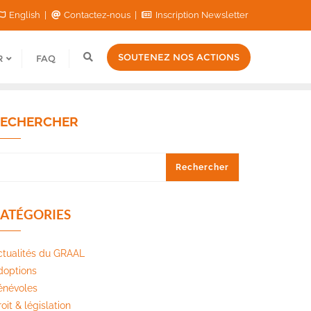
English
Contactez-nous
Inscription Newsletter
SOUTENEZ NOS ACTIONS
R
FAQ
ECHERCHER
Rechercher
ATÉGORIES
ctualités du GRAAL
doptions
énévoles
oit & législation