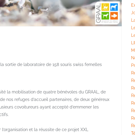
E
J
La
L
L
L
M
N
a sortie de laboratoire de 158 souris swiss femelles
P
R
Ré
Ré
sité la mobilisation de quatre bénévoles du GRAAL, de
R
de nos refuges d’accueil partenaires, de deux généreux
R
lusieurs covoitureurs ayant accepté d’emmener les
Ré
tifs.
R
R
’organisation et la réussite de ce projet XXL
T