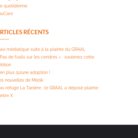
ie quotidienne
ouCare
RTICLES RÉCENTS
uivi médiatique suite à la plainte du GRAAL
Pas de fusils sur les cendres » : soutenez cette
tition​
ien plus qu’une adoption !
es nouvelles de Mistik
oo-refuge La Tanière : le GRAAL a déposé plainte
ontre X