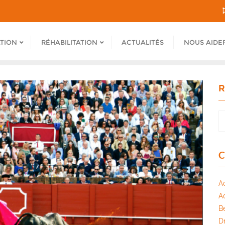
ATION
RÉHABILITATION
ACTUALITÉS
NOUS AIDE
R
C
A
A
B
Dr