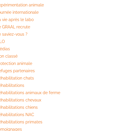
xpérimentation animale
ournée internationale
 vie après le labo
e GRAAL recrute
e saviez-vous ?
ILO
édias
on classé
rotection animale
efuges partenaires
habilitation chats
habilitations
éhabilitations animaux de ferme
éhabilitations chevaux
habilitations chiens
éhabilitations NAC
éhabilitations primates
émoignages