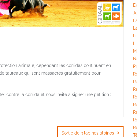
E
J
La
L
L
L
M
N
rotection animale, cependant les corridas continuent en
P
 de taureaux qui sont massacrés gratuitement pour
R
Ré
Ré
er contre la corrida et nous invite à signer une pétition :
R
R
Ré
R
R
Sortie de 3 lapines albinos
T