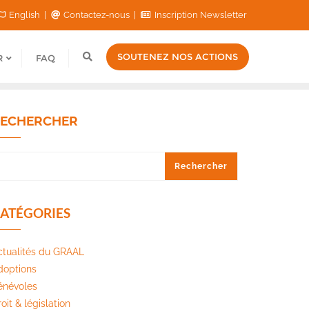
English
Contactez-nous
Inscription Newsletter
SOUTENEZ NOS ACTIONS
R
FAQ
ECHERCHER
Rechercher
ATÉGORIES
ctualités du GRAAL
doptions
énévoles
oit & législation