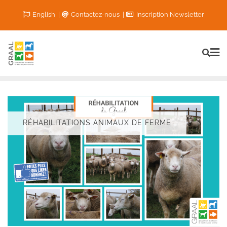
Skip
English
Contactez-nous
Inscription Newsletter
to
content
RÉHABILITATIONS ANIMAUX DE FERME