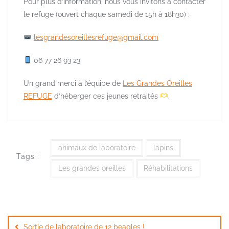
Pour plus d’information, nous vous invitons à contacter
le refuge (ouvert chaque samedi de 15h à 18h30) :
lesgrandesoreillesrefuge@gmail.com
06 77 26 93 23
Un grand merci à l’équipe de
Les Grandes Oreilles
REFUGE
d’héberger ces jeunes retraités
.
animaux de laboratoire
lapins
Tags :
Les grandes oreilles
Réhabilitations
Navigation
de
Sortie de laboratoire de 12 beagles !