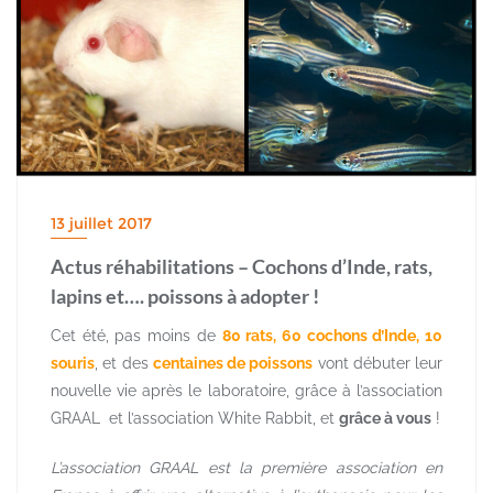
13 juillet 2017
Actus réhabilitations – Cochons d’Inde, rats,
lapins et…. poissons à adopter !
Cet été, pas moins de
80 rats, 60 cochons d’Inde, 10
souris
, et des
centaines de poissons
vont débuter leur
nouvelle vie après le laboratoire, grâce à l’association
GRAAL et l’association White Rabbit, et
grâce à vous
!
L’association GRAAL est la première association en