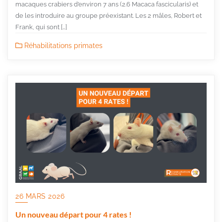
macaques crabiers d’environ 7 ans (2.6 Macaca fascicularis) et
de les introduire au groupe préexistant. Les 2 mâles, Robert et
Frank, qui sont […]
Réhabilitations primates
26 MARS 2026
Un nouveau départ pour 4 rates !