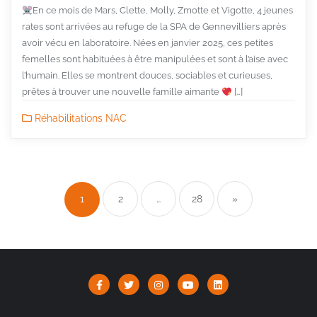
En ce mois de Mars, Clette, Molly, Zmotte et Vigotte, 4 jeunes
rates sont arrivées au refuge de la SPA de Gennevilliers après
avoir vécu en laboratoire. Nées en janvier 2025, ces petites
femelles sont habituées à être manipulées et sont à l’aise avec
l’humain. Elles se montrent douces, sociables et curieuses,
prêtes à trouver une nouvelle famille aimante
[…]
Réhabilitations NAC
Pagination
des
1
2
…
28
»
publications