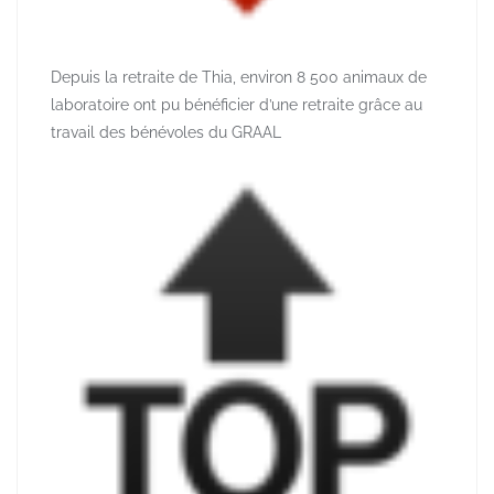
Depuis la retraite de Thia, environ 8 500 animaux de
laboratoire ont pu bénéficier d’une retraite grâce au
travail des bénévoles du GRAAL