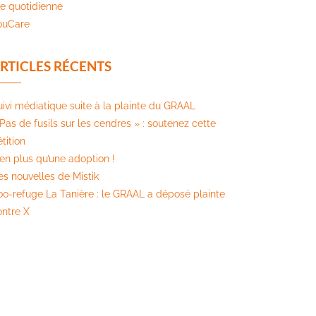
ie quotidienne
ouCare
RTICLES RÉCENTS
uivi médiatique suite à la plainte du GRAAL
Pas de fusils sur les cendres » : soutenez cette
tition​
ien plus qu’une adoption !
es nouvelles de Mistik
oo-refuge La Tanière : le GRAAL a déposé plainte
ontre X