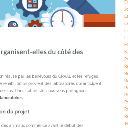
E
J
La
L
L
L
M
rganisent-elles du côté des
N
P
R
Ré
ion réalisé par les bénévoles du GRAAL et les refuges
Ré
ue réhabilitation provient des laboratoires qui anticipent,
R
cessus. Dans cet article, nous vous partageons
R
laboratoires
.
Ré
R
on du projet
R
T
venir des animaux commence avant le début des