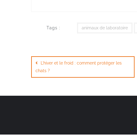
Tags :
animaux de laboratoire
L’hiver et le froid : comment protéger les
chats ?