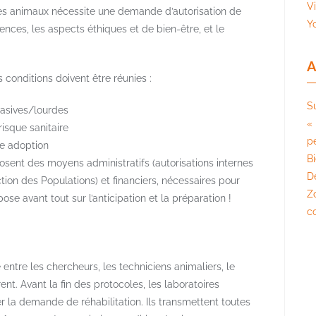
V
es animaux nécessite une demande d’autorisation de
Y
ences, les aspects éthiques et de bien-être, et le
A
 conditions doivent être réunies :
S
vasives/lourdes
« 
isque sanitaire
pé
ne adoption
B
posent des moyens administratifs (autorisations internes
D
tion des Populations) et financiers, nécessaires pour
Z
epose avant tout sur l’anticipation et la préparation !
c
entre les chercheurs, les techniciens animaliers, le
ent. Avant la fin des protocoles, les laboratoires
r la demande de réhabilitation. Ils transmettent toutes