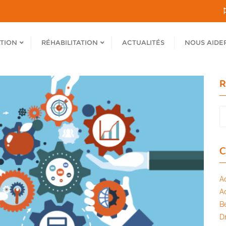
ATION
RÉHABILITATION
ACTUALITÉS
NOUS AIDE
R
C
A
A
B
Dr