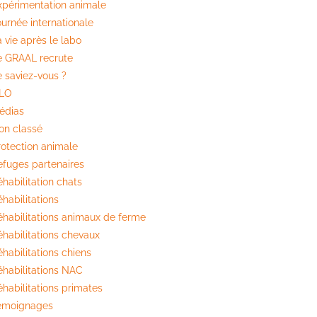
xpérimentation animale
ournée internationale
 vie après le labo
e GRAAL recrute
e saviez-vous ?
ILO
édias
on classé
rotection animale
efuges partenaires
habilitation chats
habilitations
éhabilitations animaux de ferme
éhabilitations chevaux
habilitations chiens
éhabilitations NAC
éhabilitations primates
émoignages