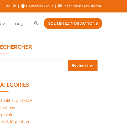
English
Contactez-nous
Inscription Newsletter
SOUTENEZ NOS ACTIONS
R
FAQ
ECHERCHER
Rechercher
ATÉGORIES
ctualités du GRAAL
doptions
énévoles
oit & législation