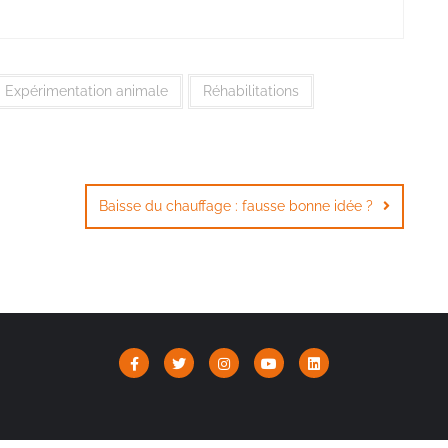
Expérimentation animale
Réhabilitations
Baisse du chauffage : fausse bonne idée ?
Association Le GRAAL | Copyright ©2026 |
Mentions Légales