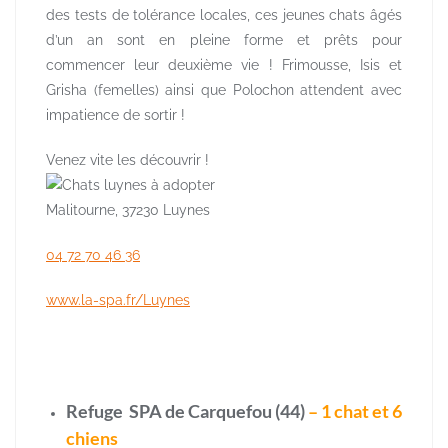
des tests de tolérance locales, ces jeunes chats âgés
d’un an sont en pleine forme et prêts pour
commencer leur deuxième vie ! Frimousse, Isis et
Grisha (femelles) ainsi que Polochon attendent avec
impatience de sortir !
Venez vite les
découvrir !
Malitourne, 37230 Luynes
04 72 70 46 36
www.la-spa.fr/Luynes
Refuge SPA de Carquefou (44)
– 1 chat et 6
chiens