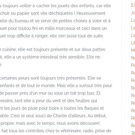
E
 toujours veiller à cacher les jouets des enfants, car elle
J
uchoir ou papier sont vite déchiquetés ! Heureusement
La
ubelle du bureau et se servir de petites choses à voler et à
L
jouet pour toutou fini en mille morceaux et ceci dans un
L
 trop difficile à ronger, elle s’en lasse tout de suite.
L
cuisine, elle est toujours présente et sur deux pattes
M
elle a un système intestinal très sensible. Elle ne
N
e.
P
R
certaines peurs sont toujours très présentes. Elle se
Ré
enfants et de tout le monde. Mais elle a surtout très peur
Ré
e passer près d’un mur ou sous un toit trop bas. Et
R
esoins, tant elle a peur du vent et des feuilles qui
R
t les jours de pluie pour boire à toutes les flaques et
Ré
iable. C’est le seul souci de Charlie d’ailleurs. Au début,
R
as propre, mais avec le temps, nous avons découvert
R
ait tous les contrôles chez le vétérinaire, radio, prise de
T