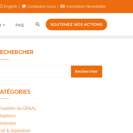
English
Contactez-nous
Inscription Newsletter
SOUTENEZ NOS ACTIONS
R
FAQ
ECHERCHER
Rechercher
ATÉGORIES
ctualités du GRAAL
doptions
énévoles
oit & législation