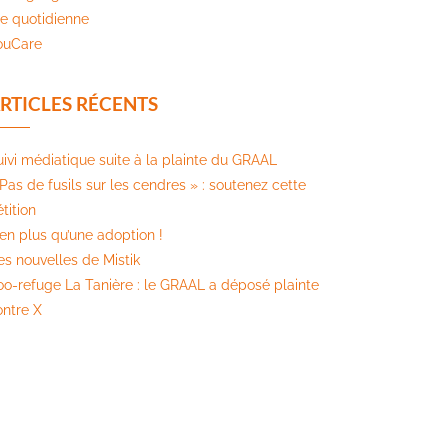
ie quotidienne
ouCare
RTICLES RÉCENTS
uivi médiatique suite à la plainte du GRAAL
Pas de fusils sur les cendres » : soutenez cette
tition​
ien plus qu’une adoption !
es nouvelles de Mistik
oo-refuge La Tanière : le GRAAL a déposé plainte
ontre X