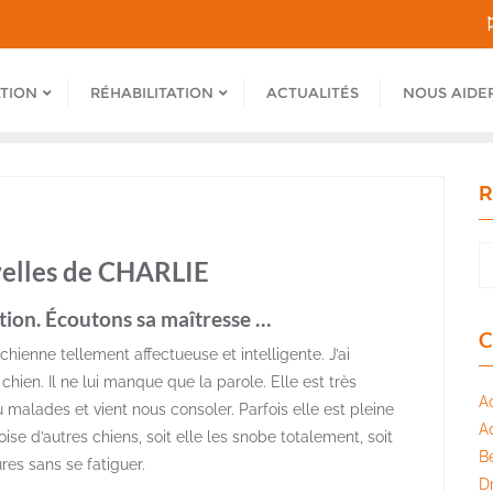
ATION
RÉHABILITATION
ACTUALITÉS
NOUS AIDE
R
velles de CHARLIE
tion. Écoutons sa maîtresse …
C
chienne tellement affectueuse et intelligente. J’ai
chien. Il ne lui manque que la parole. Elle est très
A
 malades et vient nous consoler. Parfois elle est pleine
A
roise d’autres chiens, soit elle les snobe totalement, soit
B
res sans se fatiguer.
Dr