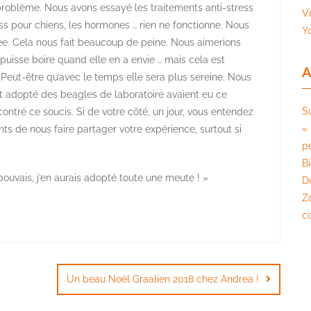
 problème. Nous avons essayé les traitements anti-stress
V
ss pour chiens, les hormones … rien ne fonctionne. Nous
Y
ée. Cela nous fait beaucoup de peine. Nous aimerions
e puisse boire quand elle en a envie … mais cela est
A
 … Peut-être qu’avec le temps elle sera plus sereine. Nous
t adopté des beagles de laboratoire avaient eu ce
S
ontré ce soucis. Si de votre côté, un jour, vous entendez
« 
ts de nous faire partager votre expérience, surtout si
pé
B
 pouvais, j’en aurais adopté toute une meute ! »
D
Z
c
Un beau Noël Graalien 2018 chez Andrea !