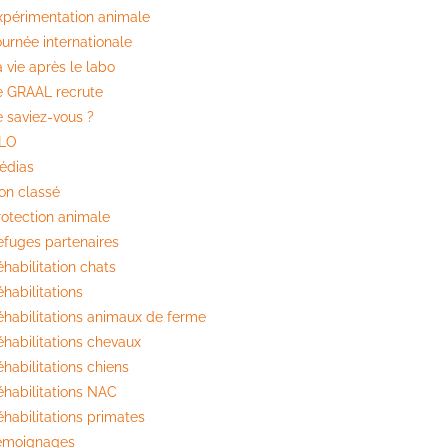
xpérimentation animale
ournée internationale
 vie après le labo
e GRAAL recrute
e saviez-vous ?
ILO
édias
on classé
rotection animale
efuges partenaires
habilitation chats
habilitations
éhabilitations animaux de ferme
éhabilitations chevaux
habilitations chiens
éhabilitations NAC
éhabilitations primates
émoignages