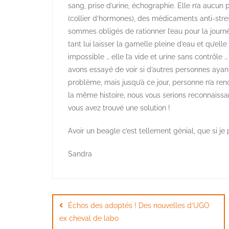
sang, prise d’urine, échographie. Elle n’a aucun
(collier d’hormones), des médicaments anti-stre
sommes obligés de rationner l’eau pour la journ
tant lui laisser la gamelle pleine d’eau et qu’ell
impossible … elle l’a vide et urine sans contrôle
avons essayé de voir si d’autres personnes ayan
problème, mais jusqu’à ce jour, personne n’a renc
la même histoire, nous vous serions reconnaissan
vous avez trouvé une solution !
Avoir un beagle c’est tellement génial, que si je
Sandra
Navigation
de
Échos des adoptés ! Des nouvelles d’UGO
ex cheval de labo
l’article