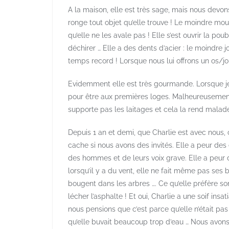
A la maison, elle est très sage, mais nous devons
ronge tout objet qu’elle trouve ! Le moindre mo
qu’elle ne les avale pas ! Elle s’est ouvrir la po
déchirer … Elle a des dents d’acier : le moindre 
temps record ! Lorsque nous lui offrons un os/jouet
Evidemment elle est très gourmande. Lorsque je 
pour être aux premières loges. Malheureusement, 
supporte pas les laitages et cela la rend malad
Depuis 1 an et demi, que Charlie est avec nous, 
cache si nous avons des invités. Elle a peur des 
des hommes et de leurs voix grave. Elle a peur d
lorsqu’il y a du vent, elle ne fait même pas ses b
bougent dans les arbres …. Ce qu’elle préfère son
lécher l’asphalte ! Et oui, Charlie a une soif insat
nous pensions que c’est parce qu’elle n’était p
qu’elle buvait beaucoup trop d’eau … Nous avons f