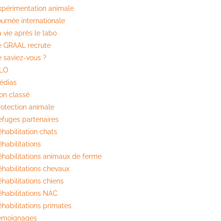
xpérimentation animale
ournée internationale
 vie après le labo
e GRAAL recrute
e saviez-vous ?
ILO
édias
on classé
rotection animale
efuges partenaires
habilitation chats
habilitations
éhabilitations animaux de ferme
éhabilitations chevaux
habilitations chiens
éhabilitations NAC
éhabilitations primates
émoignages