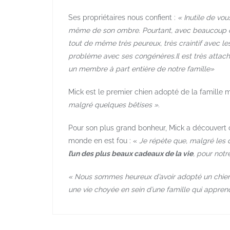
Ses propriétaires nous confient :
« Inutile de vou
même de son ombre. Pourtant, avec beaucoup 
tout de même très peureux, très craintif avec les
problème avec ses congénères.Il est très attaché
un membre à part entière de notre famille»
Mick est le premier chien adopté de la famille ma
malgré quelques bêtises »
.
Pour son plus grand bonheur, Mick a découvert ce
monde en est fou : «
Je répète que, malgré les d
l’un des plus beaux cadeaux de la vie
, pour notr
« Nous sommes heureux d’avoir adopté un chien d
une vie choyée en sein d’une famille qui appren
Navigation