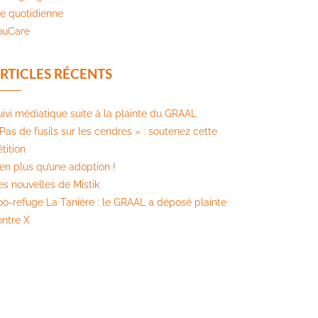
ie quotidienne
ouCare
RTICLES RÉCENTS
uivi médiatique suite à la plainte du GRAAL
Pas de fusils sur les cendres » : soutenez cette
tition​
ien plus qu’une adoption !
es nouvelles de Mistik
oo-refuge La Tanière : le GRAAL a déposé plainte
ontre X