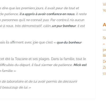
V
s dire que les premiers jours, il avait peur de tout et
Y
de patience,
il a appris à avoir confiance en nous.
Il reste
 personnes qu’il ne connait pas. Par contre,il n’a aucun
A
 à nous, très démonstratif, câlin…
un pur bonheur
. Il est
S
is ils affirment avec joie que c’est
«
que du bonheur
« 
pé
B
t été la Toscane et ses plages. Dans la famille, tout le
D
ifficultés du départ, il faut s’armer de patience.
Mick est
Z
e famille.
»
c
e laboratoire et de lui avoir permis de découvrir
d beaucoup de lui. »