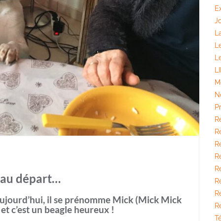
E
J
La
L
L
L
M
N
P
R
Ré
Ré
R
R
au départ…
Ré
R
Aujourd’hui, il se prénomme Mick (Mick Mick
R
 et c’est un beagle heureux !
T