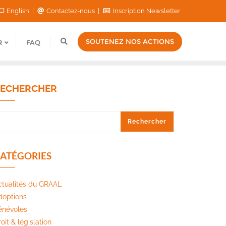
English
Contactez-nous
Inscription Newsletter
SOUTENEZ NOS ACTIONS
R
FAQ
ECHERCHER
Rechercher
ATÉGORIES
ctualités du GRAAL
doptions
énévoles
oit & législation