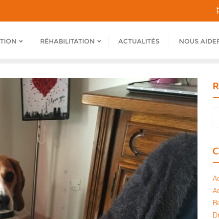
ATION
RÉHABILITATION
ACTUALITÉS
NOUS AIDE
R
C
A
A
B
Dr