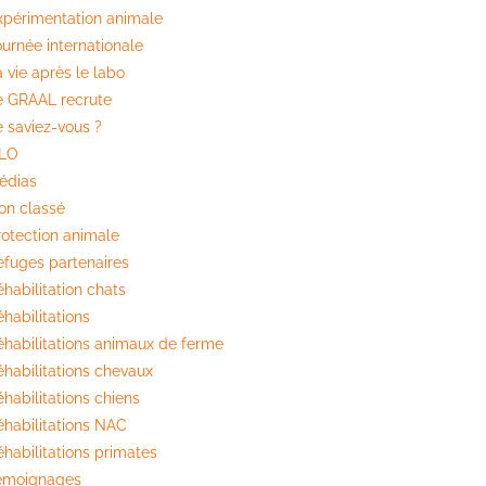
xpérimentation animale
ournée internationale
 vie après le labo
e GRAAL recrute
e saviez-vous ?
ILO
édias
on classé
rotection animale
efuges partenaires
habilitation chats
habilitations
éhabilitations animaux de ferme
éhabilitations chevaux
habilitations chiens
éhabilitations NAC
éhabilitations primates
émoignages