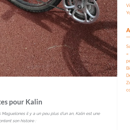
V
Y
A
S
« 
pé
B
D
Z
c
es pour Kalin
 Maguelones il y a un peu plus d’un an, Kalin est une
tent son histoire :