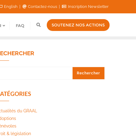
English
Contactez-nous
Inscription Newsletter
SOUTENEZ NOS ACTIONS
R
FAQ
ECHERCHER
Rechercher
ATÉGORIES
ctualités du GRAAL
doptions
énévoles
oit & législation