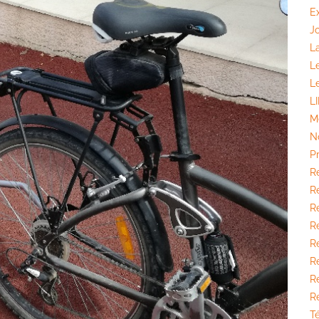
E
J
La
L
L
L
M
N
P
R
Ré
Ré
R
R
Ré
R
R
T