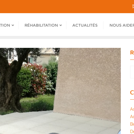
ATION
RÉHABILITATION
ACTUALITÉS
NOUS AIDE
R
C
A
A
B
Dr