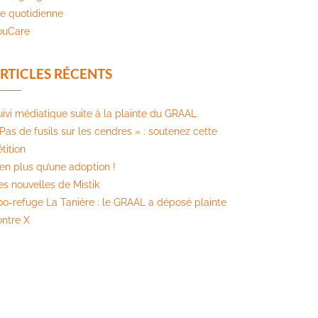
ie quotidienne
ouCare
RTICLES RÉCENTS
uivi médiatique suite à la plainte du GRAAL
Pas de fusils sur les cendres » : soutenez cette
tition​
ien plus qu’une adoption !
es nouvelles de Mistik
oo-refuge La Tanière : le GRAAL a déposé plainte
ontre X