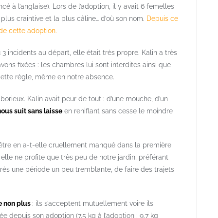
à l’anglaise). Lors de l’adoption, il y avait 6 femelles
la plus craintive et la plus câline… d’où son nom.
Depuis ce
 de cette adoption.
 3 incidents au départ, elle était très propre. Kalin a très
vons fixées : les chambres lui sont interdites ainsi que
 cette règle, même en notre absence.
orieux. Kalin avait peur de tout : d’une mouche, d’un
ous suit sans laisse
en reniflant sans cesse le moindre
t-être en a-t-elle cruellement manqué dans la première
 elle ne profite que très peu de notre jardin, préférant
après une période un peu tremblante, de faire des trajets
me non plus
: ils s’acceptent mutuellement voire ils
ée depuis son adoption (7.5 kg à l’adoption ; 9.7 kg