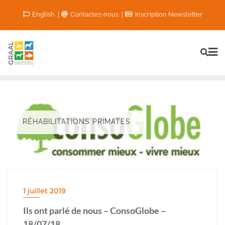
Skip
English
Contactez-nous
Inscription Newsletter
to
content
RÉHABILITATIONS PRIMATES
1 juillet 2019
Ils ont parlé de nous – ConsoGlobe –
18/07/18