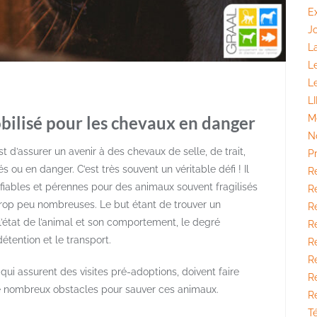
E
J
La
L
L
L
obilisé pour les chevaux en danger
M
N
 d’assurer un avenir à des chevaux de selle, de trait,
P
ou en danger. C’est très souvent un véritable défi ! Il
R
s fiables et pérennes pour des animaux souvent fragilisés
Ré
 trop peu nombreuses. Le but étant de trouver un
Ré
’état de l’animal et son comportement, le degré
R
étention et le transport.
R
Ré
i assurent des visites pré-adoptions, doivent faire
R
de nombreux obstacles pour sauver ces animaux.
R
T