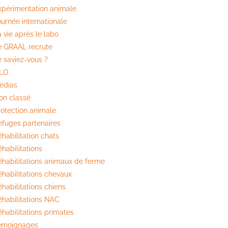
xpérimentation animale
ournée internationale
 vie après le labo
e GRAAL recrute
e saviez-vous ?
ILO
édias
on classé
rotection animale
efuges partenaires
habilitation chats
habilitations
éhabilitations animaux de ferme
éhabilitations chevaux
habilitations chiens
éhabilitations NAC
éhabilitations primates
émoignages