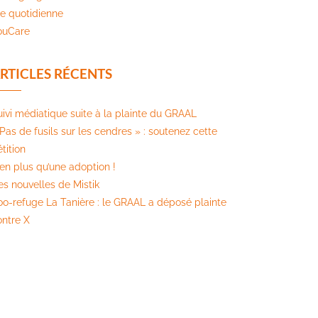
ie quotidienne
ouCare
RTICLES RÉCENTS
uivi médiatique suite à la plainte du GRAAL
Pas de fusils sur les cendres » : soutenez cette
tition​
ien plus qu’une adoption !
es nouvelles de Mistik
oo-refuge La Tanière : le GRAAL a déposé plainte
ontre X