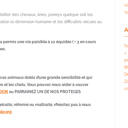
V
Y
biliter des chevaux, ânes, poneys quelque soit les
ation la dimension humaine et les difficultés vécues au
A
a permis une vie paisible à 12 équidés ( + 3 en cours
S
es.
« 
pé
B
D
e ces animaux dotés d’une grande sensibilité et qui
Z
s et les chats, Vous pouvez nous aider à sauver
c
 DON
ou PARRAINEZ UN DE NOS PROTEGES
etraité, réformé ou maltraité, n’hésitez pas à nous
le.org