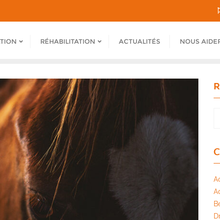
ATION
RÉHABILITATION
ACTUALITÉS
NOUS AIDE
R
C
A
A
B
Dr