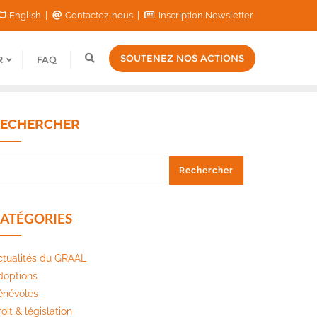
English
Contactez-nous
Inscription Newsletter
SOUTENEZ NOS ACTIONS
R
FAQ
ECHERCHER
Rechercher
ATÉGORIES
ctualités du GRAAL
doptions
énévoles
oit & législation