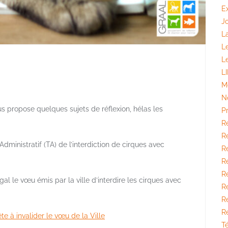
E
J
La
L
L
L
M
N
us propose quelques sujets de réflexion, hélas les
P
R
Ré
Administratif (TA) de l’interdiction de cirques avec
Ré
R
R
al le vœu émis par la ville d’interdire les cirques avec
Ré
R
R
te à invalider le vœu de la Ville
T