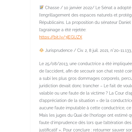
Chasse / 10 janvier 2022/ Le Sénat a adopté av
l’engrillagement des espaces naturels et protég
Républicains. La proposition du sénateur Daniel 
l’agrainage a été rejetée:
https://bit.ly/3IEGUZX
Jurisprudence / Civ. 2, 8 juil. 2021, n°20-11.133,
Le 25/08/2013, une conductrice a été impliquée d
de l’accident, afin de secourir son chat resté coin
a subi les plus gros dommages corporels, percut
juridiction devait donc trancher – Le fait de vo
valable ou une faute de la victime ? La Cour d’
d’appréciation de la situation » de la conductric
aucune faute imputable à cette conductrice, ce q
Mais les juges du Quai de l’horloge ont estimé 
faute d’imprudence dès lors que l’altération des
justificatif ». Pour conclure : retourner sauver s