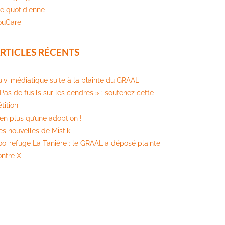
ie quotidienne
ouCare
RTICLES RÉCENTS
uivi médiatique suite à la plainte du GRAAL
Pas de fusils sur les cendres » : soutenez cette
tition​
ien plus qu’une adoption !
es nouvelles de Mistik
oo-refuge La Tanière : le GRAAL a déposé plainte
ontre X