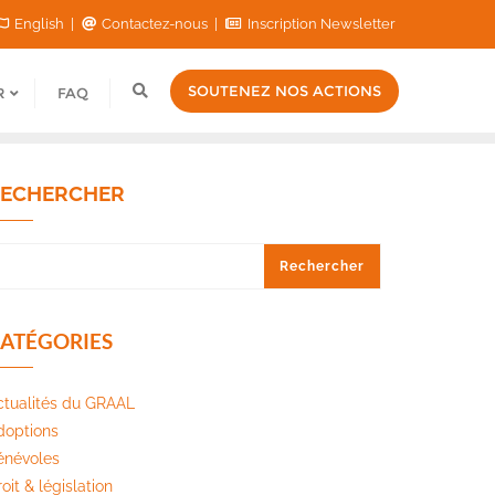
English
Contactez-nous
Inscription Newsletter
SOUTENEZ NOS ACTIONS
R
FAQ
ECHERCHER
Rechercher
ATÉGORIES
ctualités du GRAAL
doptions
énévoles
oit & législation