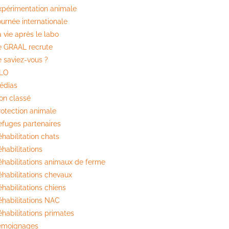
xpérimentation animale
ournée internationale
 vie après le labo
e GRAAL recrute
e saviez-vous ?
ILO
édias
on classé
rotection animale
efuges partenaires
habilitation chats
habilitations
éhabilitations animaux de ferme
éhabilitations chevaux
habilitations chiens
éhabilitations NAC
éhabilitations primates
émoignages