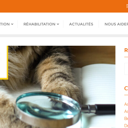
ATION
RÉHABILITATION
ACTUALITÉS
NOUS AIDE
R
C
A
A
B
Dr