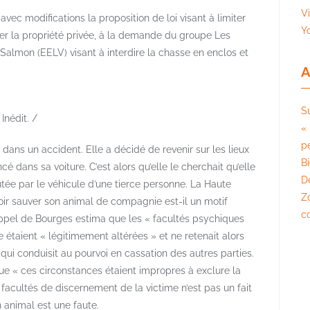
V
ec modifications la proposition de loi visant à limiter
Y
er la propriété privée, à la demande du groupe Les
Salmon (EELV) visant à interdire la chasse en enclos et
A
S
 Inédit. /
« 
pé
ans un accident. Elle a décidé de revenir sur les lieux
B
cé dans sa voiture. C’est alors qu’elle le cherchait qu’elle
D
ée par le véhicule d’une tierce personne. La Haute
Z
uloir sauver son animal de compagnie est-il un motif
c
appel de Bourges estima que les « facultés psychiques
e étaient « légitimement altérées » et ne retenait alors
ui conduisit au pourvoi en cassation des autres parties.
que « ces circonstances étaient impropres à exclure la
 facultés de discernement de la victime n’est pas un fait
on animal est une faute.