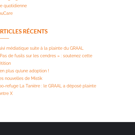
ie quotidienne
ouCare
RTICLES RÉCENTS
uivi médiatique suite à la plainte du GRAAL
Pas de fusils sur les cendres » : soutenez cette
tition​
ien plus qu’une adoption !
es nouvelles de Mistik
oo-refuge La Tanière : le GRAAL a déposé plainte
ontre X