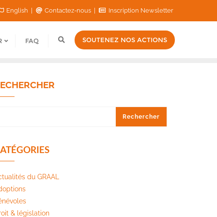
English
Contactez-nous
Inscription Newsletter
SOUTENEZ NOS ACTIONS
R
FAQ
ECHERCHER
Rechercher
ATÉGORIES
ctualités du GRAAL
doptions
énévoles
oit & législation