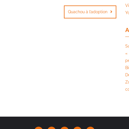
V
Quachou à l’adoption
Y
A
S
« 
pé
B
D
Z
c