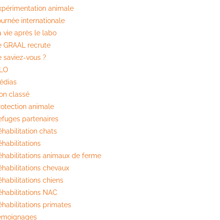
xpérimentation animale
ournée internationale
 vie après le labo
e GRAAL recrute
e saviez-vous ?
ILO
édias
on classé
rotection animale
efuges partenaires
habilitation chats
habilitations
éhabilitations animaux de ferme
éhabilitations chevaux
habilitations chiens
éhabilitations NAC
éhabilitations primates
émoignages