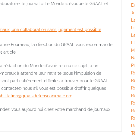
 laboratoire, le journal « Le Monde » évoque le GRAAL et
E
J
La
L
nimaux, une collaboration sans jugement est possible
L
L
e Jeanne Fourneau, la direction du GRAAL vous recommande
M
 article.
N
P
 rédaction du Monde d’avoir retenu ce sujet, à un
R
breux à attendre leur retraite (sous l’impulsion de
Ré
l sont particulièrement difficiles à trouver pour le GRAAL.
Ré
 contactez-nous s’il vous est possible d’offrir quelques
R
abilitation@graal-defenseanimale.org
.
R
 rendez-vous aujourd’hui chez votre marchand de journaux
Ré
R
R
T