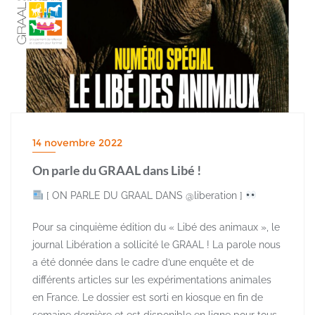
14 novembre 2022
On parle du GRAAL dans Libé !
[ ON PARLE DU GRAAL DANS
@liberation
]
Pour sa cinquième édition du « Libé des animaux », le
journal Libération a sollicité le GRAAL ! La parole nous
a été donnée dans le cadre d’une enquête et de
différents articles sur les expérimentations animales
en France. Le dossier est sorti en kiosque en fin de
semaine dernière et est disponible en ligne pour tous