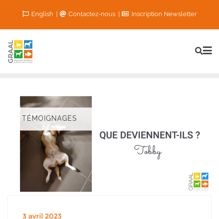
Skip
English
Contactez-nous
Inscription Newsletter
to
content
TÉMOIGNAGES
3 avril 2023