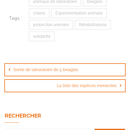
animaux de laboratoire
beagles
chiens
Expérimentation animale
Tags :
protection animale
Réhabilitations
solidarité
Navigation
de
Sortie de laboratoire de 5 beagles
l’article
La liste des espèces menacées
RECHERCHER