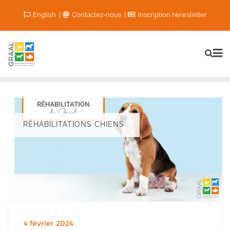
Skip
English
Contactez-nous
Inscription Newsletter
to
content
RÉHABILITATIONS CHIENS
4 février 2024