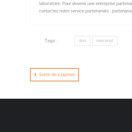
laboratoire. Pour devenir une entreprise parten
contactez notre service partenariats : partenar
Tags :
don
mécénat
Navigation
de
Sortie de 2 lapines
l’article