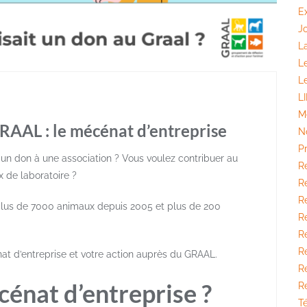
E
J
La
L
L
L
M
GRAAL : le mécénat d’entreprise
N
P
 un don à une association ? Vous voulez contribuer au
R
x de laboratoire ?
Ré
Ré
 à plus de 7000 animaux depuis 2005 et plus de 200
R
R
Ré
nat d’entreprise et votre action auprès du GRAAL.
R
cénat d’entreprise ?
R
T