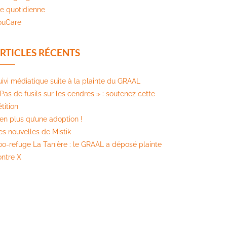
ie quotidienne
ouCare
RTICLES RÉCENTS
uivi médiatique suite à la plainte du GRAAL
Pas de fusils sur les cendres » : soutenez cette
tition​
ien plus qu’une adoption !
es nouvelles de Mistik
oo-refuge La Tanière : le GRAAL a déposé plainte
ontre X