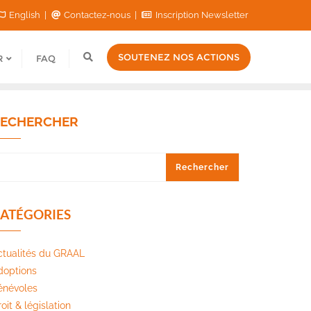
English
Contactez-nous
Inscription Newsletter
SOUTENEZ NOS ACTIONS
R
FAQ
ECHERCHER
Rechercher
ATÉGORIES
ctualités du GRAAL
doptions
énévoles
oit & législation