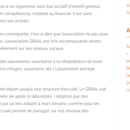
V
on à un organisme sans but lucratif d’intérêt général,
Y
n compétences, matériel ou financier. Il est sans
vre son activité.
A
s contrepartie, c’est-à-dire que l’association n’a pas pour
ise. L’association GRAAL est très reconnaissante envers
S
lièrement sur ses réseaux sociaux.
« 
pé
es laboratoires volontaires à la réhabilitation de leurs
B
rcs-refuges, aquariums, etc.) L’association partage
D
Z
e départ jusqu’à leur structure d’accueil. Le GRAAL suit
c
lle vie après le laboratoire : adoption par des
ueil par un lieu adapté à leurs besoins, comme pour les
’accueil permet de partager sur nos réseaux des