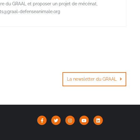
aire du GRAAL et proposer un projet de mécénat,
iats@graal-defenseanimale.org
La newsletter du GRAAL