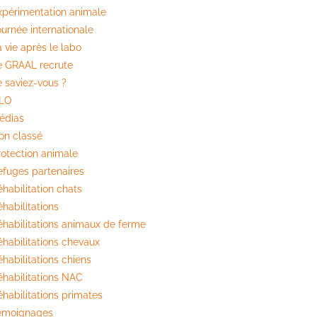
xpérimentation animale
ournée internationale
 vie après le labo
e GRAAL recrute
e saviez-vous ?
ILO
édias
on classé
rotection animale
efuges partenaires
habilitation chats
habilitations
éhabilitations animaux de ferme
éhabilitations chevaux
habilitations chiens
éhabilitations NAC
éhabilitations primates
émoignages