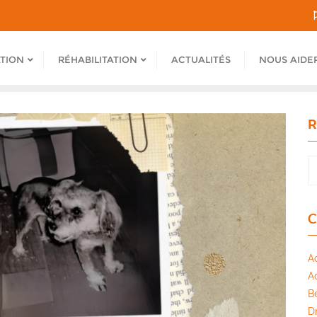
ATION
RÉHABILITATION
ACTUALITÉS
NOUS AIDE
R
C
A
A
B
Dr