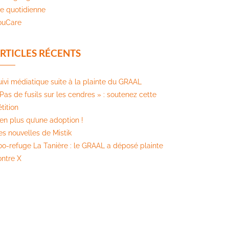
ie quotidienne
ouCare
RTICLES RÉCENTS
uivi médiatique suite à la plainte du GRAAL
Pas de fusils sur les cendres » : soutenez cette
tition​
ien plus qu’une adoption !
es nouvelles de Mistik
oo-refuge La Tanière : le GRAAL a déposé plainte
ontre X