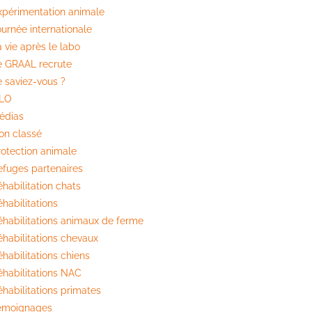
xpérimentation animale
ournée internationale
 vie après le labo
e GRAAL recrute
e saviez-vous ?
ILO
édias
on classé
rotection animale
efuges partenaires
habilitation chats
habilitations
éhabilitations animaux de ferme
éhabilitations chevaux
habilitations chiens
éhabilitations NAC
éhabilitations primates
émoignages