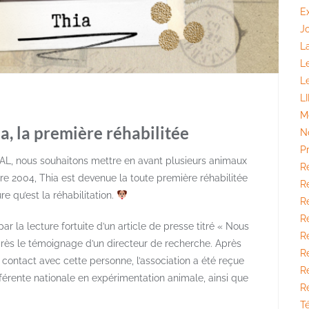
E
J
La
L
L
L
M
a, la première réhabilitée
N
P
AAL, nous souhaitons mettre en avant plusieurs animaux
R
e 2004, Thia est devenue la toute première réhabilitée
Ré
e qu’est la réhabilitation.
Ré
R
ar la lecture fortuite d’un article de presse titré « Nous
R
rès le témoignage d’un directeur de recherche. Après
Ré
 contact avec cette personne, l’association a été reçue
R
éférente nationale en expérimentation animale, ainsi que
R
T