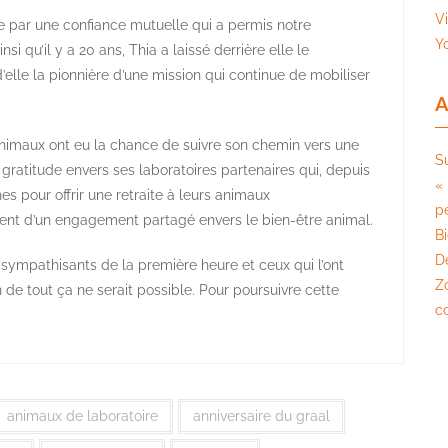
V
ée par une confiance mutuelle qui a permis notre
Y
si qu’il y a 20 ans, Thia a laissé derrière elle le
 d’elle la pionnière d’une mission qui continue de mobiliser
A
animaux ont eu la chance de suivre son chemin vers une
S
gratitude envers ses laboratoires partenaires qui, depuis
« 
es pour offrir une retraite à leurs animaux
pé
nent d’un engagement partagé envers le bien-être animal.
B
D
ympathisants de la première heure et ceux qui l’ont
Z
n de tout ça ne serait possible. Pour poursuivre cette
c
animaux de laboratoire
anniversaire du graal