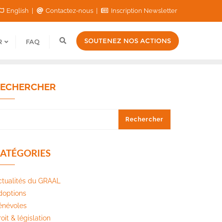
English
Contactez-nous
Inscription Newsletter
SOUTENEZ NOS ACTIONS
R
FAQ
ECHERCHER
Rechercher
ATÉGORIES
ctualités du GRAAL
doptions
énévoles
oit & législation