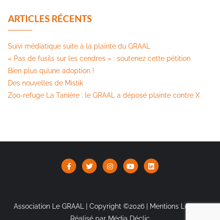
ARTICLES RÉCENTS
Suivi médiatique suite à la plainte du GRAAL
« Pas de fusils sur les cendres » : soutenez cette pétition​
Bien plus qu’une adoption !
Des nouvelles de Mistik
Zoo-refuge La Tanière : le GRAAL a déposé plainte contre X
Association Le GRAAL | Copyright ©2026 |
Mentions Légales
Réalisé par Média Déclic