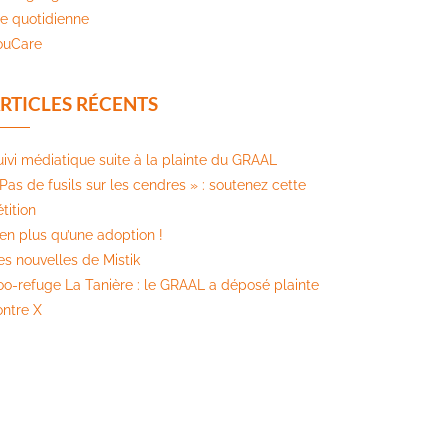
ie quotidienne
ouCare
RTICLES RÉCENTS
uivi médiatique suite à la plainte du GRAAL
Pas de fusils sur les cendres » : soutenez cette
tition​
ien plus qu’une adoption !
es nouvelles de Mistik
oo-refuge La Tanière : le GRAAL a déposé plainte
ontre X