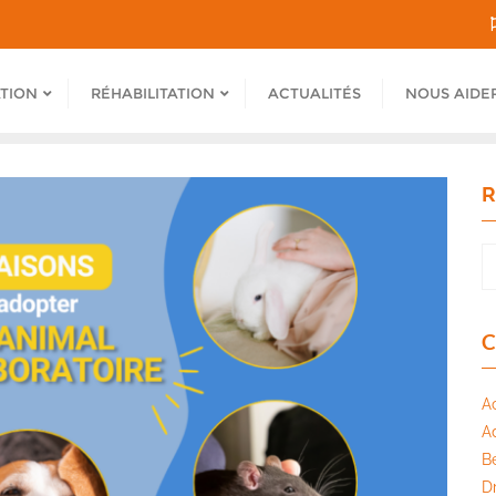
ATION
RÉHABILITATION
ACTUALITÉS
NOUS AIDE
R
C
A
A
B
Dr