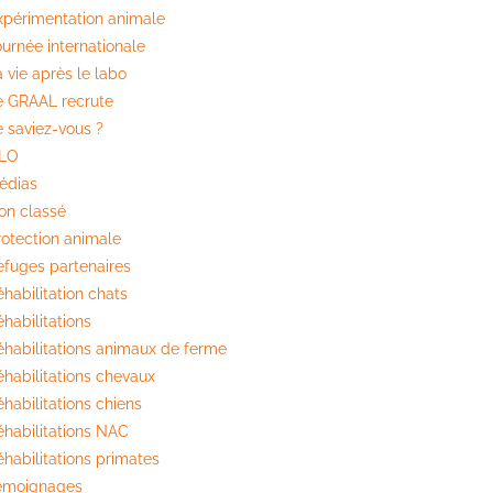
xpérimentation animale
ournée internationale
 vie après le labo
e GRAAL recrute
e saviez-vous ?
ILO
édias
on classé
rotection animale
efuges partenaires
habilitation chats
habilitations
éhabilitations animaux de ferme
éhabilitations chevaux
habilitations chiens
éhabilitations NAC
éhabilitations primates
émoignages