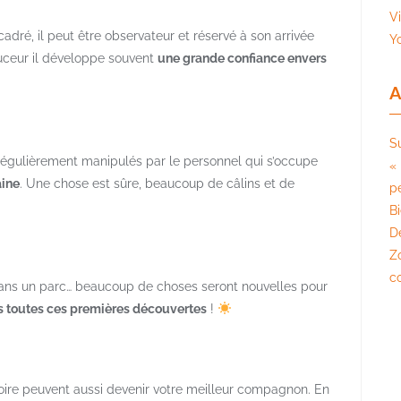
V
ré, il peut être observateur et réservé à son arrivée
Y
ouceur il développe souvent
une grande confiance envers
A
S
égulièrement manipulés par le personnel qui s’occupe
« 
aine
. Une chose est sûre, beaucoup de câlins et de
pé
B
D
Z
c
dans un parc… beaucoup de choses seront nouvelles pour
 toutes ces premières découvertes
!
ire peuvent aussi devenir votre meilleur compagnon. En