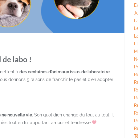
E
J
La
L
L
L
M
 de labo !
N
P
mettent à
des centaines d’animaux issus de laboratoire
R
 vous donnons 5 raisons de franchir le pas et d’en adopter
Ré
Ré
R
R
Ré
r une nouvelle vie
. Son quotidien change du tout au tout. Il
R
oins tout en lui apportant amour et tendresse
.
R
T