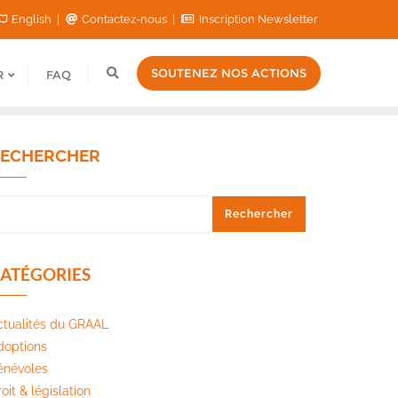
English
Contactez-nous
Inscription Newsletter
SOUTENEZ NOS ACTIONS
R
FAQ
ECHERCHER
Rechercher
ATÉGORIES
ctualités du GRAAL
doptions
énévoles
oit & législation