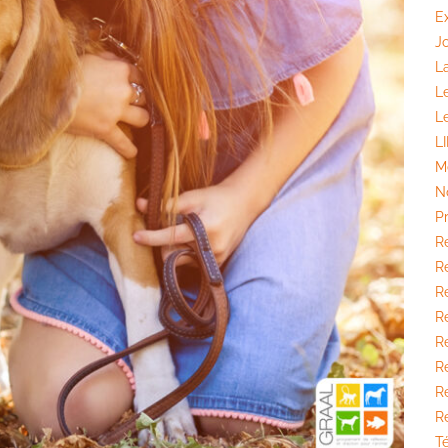
E
J
La
L
L
L
M
N
P
R
Ré
Ré
R
R
Ré
R
R
T