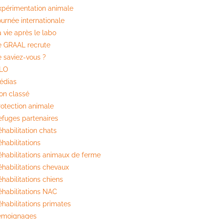
xpérimentation animale
ournée internationale
 vie après le labo
e GRAAL recrute
e saviez-vous ?
ILO
édias
on classé
rotection animale
efuges partenaires
habilitation chats
habilitations
éhabilitations animaux de ferme
éhabilitations chevaux
habilitations chiens
éhabilitations NAC
éhabilitations primates
émoignages