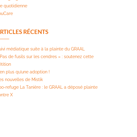
ie quotidienne
ouCare
RTICLES RÉCENTS
uivi médiatique suite à la plainte du GRAAL
Pas de fusils sur les cendres » : soutenez cette
tition​
ien plus qu’une adoption !
es nouvelles de Mistik
oo-refuge La Tanière : le GRAAL a déposé plainte
ontre X