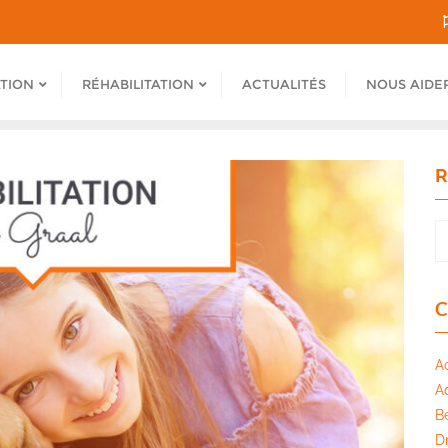
ATION
RÉHABILITATION
ACTUALITÉS
NOUS AIDE
R
C
A
A
B
Dr