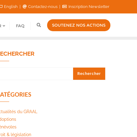
English
Contactez-nous
Inscription Newsletter
SOUTENEZ NOS ACTIONS
R
FAQ
ECHERCHER
Rechercher
ATÉGORIES
ctualités du GRAAL
doptions
énévoles
oit & législation