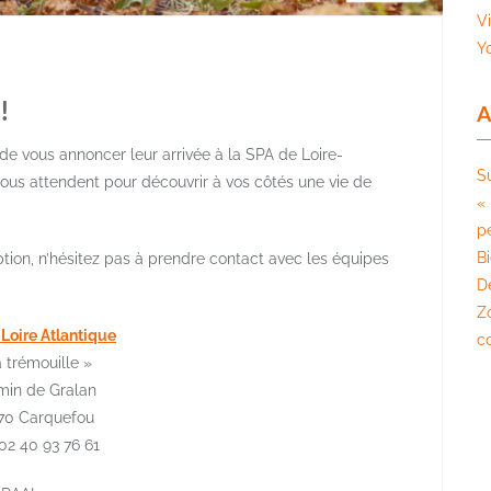
V
Y
!
A
de vous annoncer leur arrivée à la SPA de Loire-
S
 vous attendent pour découvrir à vos côtés une vie de
« 
pé
B
ption, n’hésitez pas à prendre contact avec les équipes
D
Z
Loire Atlantique
c
 trémouille »
in de Gralan
70 Carquefou
 02 40 93 76 61