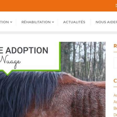
ATION
RÉHABILITATION
ACTUALITÉS
NOUS AIDE
R
C
A
A
B
Dr