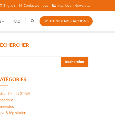
English
Contactez-nous
Inscription Newsletter
SOUTENEZ NOS ACTIONS
R
FAQ
ECHERCHER
Rechercher
ATÉGORIES
ctualités du GRAAL
doptions
énévoles
oit & législation