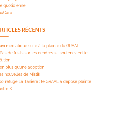
ie quotidienne
ouCare
RTICLES RÉCENTS
uivi médiatique suite à la plainte du GRAAL
Pas de fusils sur les cendres » : soutenez cette
tition​
ien plus qu’une adoption !
es nouvelles de Mistik
oo-refuge La Tanière : le GRAAL a déposé plainte
ontre X