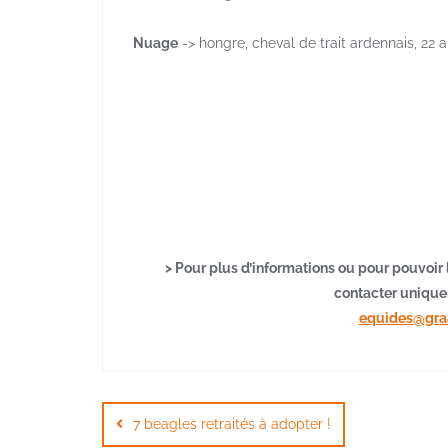
Nuage
-> hongre, cheval de trait ardennais, 22 a
> Pour plus d’informations ou pour pouvoi
contacter uniquem
equides@graa
Navigation
de
7 beagles retraités à adopter !