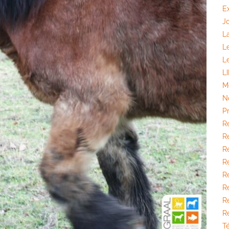
E
J
La
L
L
L
M
N
P
R
Ré
Ré
R
R
Ré
R
R
T