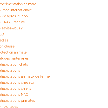
xpérimentation animale
ournée internationale
 vie après le labo
e GRAAL recrute
e saviez-vous ?
ILO
édias
on classé
rotection animale
efuges partenaires
habilitation chats
habilitations
éhabilitations animaux de ferme
éhabilitations chevaux
habilitations chiens
éhabilitations NAC
éhabilitations primates
émoignages