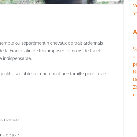
V
Y
A
semble ou séparément 3 chevaux de trait ardennais
S
e la France afin de leur imposer le moins de trajet
« 
e indispensable.
pé
B
gentils, sociables et cherchent une famille pour la vie
D
Z
c
ans d’amour
ns de joie