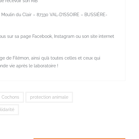
de recevoir son RIB
e Moulin du Clair – 87330 VAL-D’ISSOIRE – BUSSIÈRE-
vous sur sa page Facebook, Instagram ou son site internet
e de Filémon, ainsi qu’à toutes celles et ceux qui
nde vie après le laboratoire !
Cochons
protection animale
lidarité