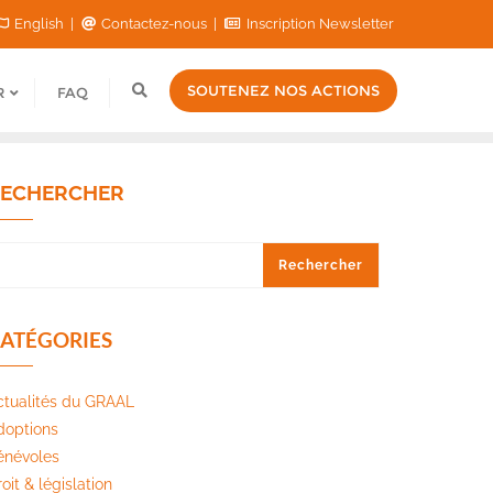
English
Contactez-nous
Inscription Newsletter
SOUTENEZ NOS ACTIONS
R
FAQ
ECHERCHER
Rechercher
ATÉGORIES
ctualités du GRAAL
doptions
énévoles
oit & législation