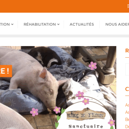
ATION
RÉHABILITATION
ACTUALITÉS
NOUS AIDE
R
C
A
A
B
Dr