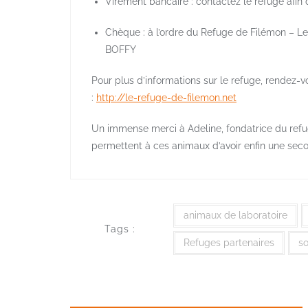
Virement bancaire : contactez le refuge afin 
Chèque : à l’ordre du Refuge de Filémon – L
BOFFY
Pour plus d’informations sur le refuge, rendez-
:
http://le-refuge-de-filemon.net
Un immense merci à Adeline, fondatrice du refug
permettent à ces animaux d’avoir enfin une seco
animaux de laboratoire
Tags :
Refuges partenaires
so
Navigation