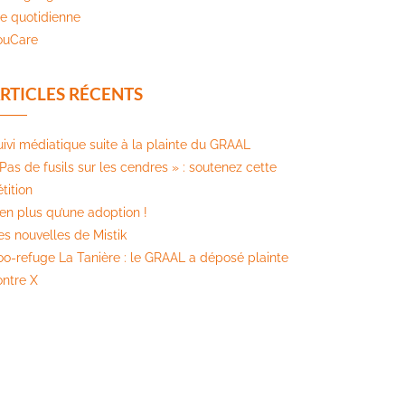
ie quotidienne
ouCare
RTICLES RÉCENTS
uivi médiatique suite à la plainte du GRAAL
Pas de fusils sur les cendres » : soutenez cette
tition​
ien plus qu’une adoption !
es nouvelles de Mistik
oo-refuge La Tanière : le GRAAL a déposé plainte
ontre X