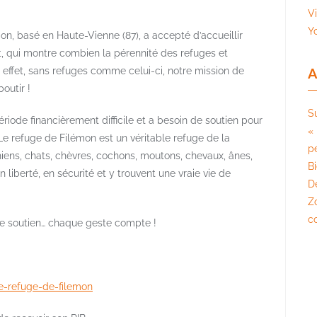
V
Y
on, basé en Haute-Vienne (87), a accepté d’accueillir
t, qui montre combien la pérennité des refuges et
n effet, sans refuges comme celui-ci, notre mission de
A
outir !
S
riode financièrement difficile et a besoin de soutien pour
« 
. Le refuge de Filémon est un véritable refuge de la
pé
ens, chats, chèvres, cochons, moutons, chevaux, ânes,
B
 liberté, en sécurité et y trouvent une vraie vie de
D
Z
c
de soutien… chaque geste compte !
e-refuge-de-filemon