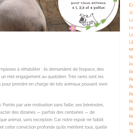
E
J
La
L
L
L
M
n
N
P
lexes à réhabiliter : ils demandent de l’espace, des
R
un réel engagement au quotidien. Très rares sont les
Ré
s pour prendre en charge de tels animaux pouvant vivre
Ré
R
R
. Portés par une motivation sans faille, ses bénévoles,
Ré
tacter des dizaines — parfois des centaines — de
R
ue animal, sans exception. Car notre espoir ne faiblit
R
re et cette conviction profonde qu’ils méritent tous, quelle
T