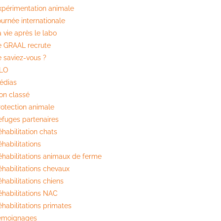
xpérimentation animale
ournée internationale
 vie après le labo
e GRAAL recrute
e saviez-vous ?
ILO
édias
on classé
rotection animale
efuges partenaires
habilitation chats
habilitations
éhabilitations animaux de ferme
éhabilitations chevaux
habilitations chiens
éhabilitations NAC
éhabilitations primates
émoignages